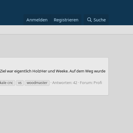
Anmelden
Registrieren
Suche
n Ziel war eigentlich HolzHer und Weeke. Auf dem Weg wurde
Antworten: 42
Forum:
Profi
ikale cnc
vs
woodmaster