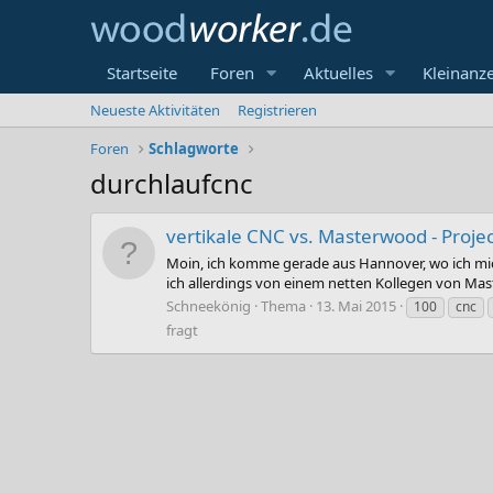
Startseite
Foren
Aktuelles
Kleinanz
Neueste Aktivitäten
Registrieren
Foren
Schlagworte
durchlaufcnc
vertikale CNC vs. Masterwood - Projec
Moin, ich komme gerade aus Hannover, wo ich mic
ich allerdings von einem netten Kollegen von Mas
Schneekönig
Thema
13. Mai 2015
100
cnc
fragt