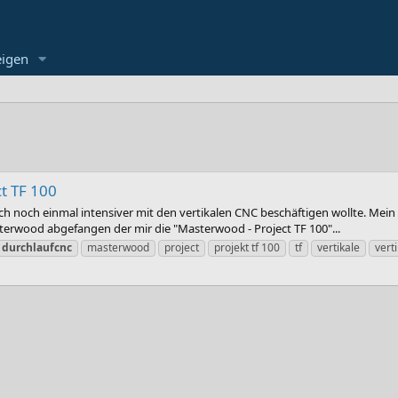
eigen
t TF 100
h noch einmal intensiver mit den vertikalen CNC beschäftigen wollte. Mei
terwood abgefangen der mir die "Masterwood - Project TF 100"...
durchlaufcnc
masterwood
project
projekt tf 100
tf
vertikale
vert