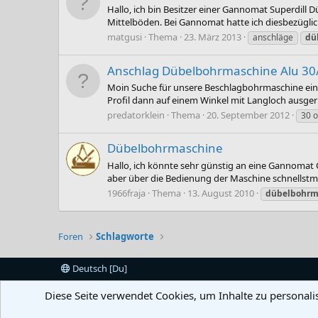
Hallo, ich bin Besitzer einer Gannomat Superdill
Mittelböden. Bei Gannomat hatte ich diesbezüglich
matgusi
Thema
23. März 2013
anschläge
dü
Anschlag Dübelbohrmaschine Alu 3
Moin Suche für unsere Beschlagbohrmaschine ein A
Profil dann auf einem Winkel mit Langloch ausgeri
predatorklein
Thema
20. September 2012
30 o
Dübelbohrmaschine
Hallo, ich könnte sehr günstig an eine Gannomat 
aber über die Bedienung der Maschine schnellstmö
1966fraja
Thema
13. August 2010
dübelbohrm
Foren
Schlagworte
Deutsch [Du]
Diese Seite verwendet Cookies, um Inhalte zu personali