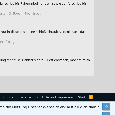
ttelanschlag für Rahemnbohrungen, sowie der Anschlag für
rten: 0
Forum:
Profi fragt
 Nut,in diese passt eine Schloßschraube. Damit kann das
Profi fragt
ung mehr! Bei Ganner sind z.Z. Betriebsferien, möchte mich
dingungen
Datenschutz
Hilfe und Impressum
Start
R
S
S
Obe
rch die Nutzung unserer Webseite erklärst du dich damit