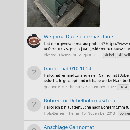
Wegoma Dübelbohrmaschine
Hat die irgendwer mal ausprobiert? https://ww
ReferrerID=7&gclid=Cj0KCQjwldKmBhCCARIsAP-
Alceste
Thema
10. August 2023
dübel
dübel
Gannomat 010 1614
Hallo, hat jemand zufällig einen Gannomat (Dübel
jedoch alle gekappt und ich habe weder Handbuch 
guenne1970
Thema
2. September 2016
1614
Bohrer für Dübelbohrmaschine
Hallo! Ich bin auf der Suche nach Bohrern 5mm 
Holz-Berner
Thema
15. November 2013
bohre
Anschläge Gannomat