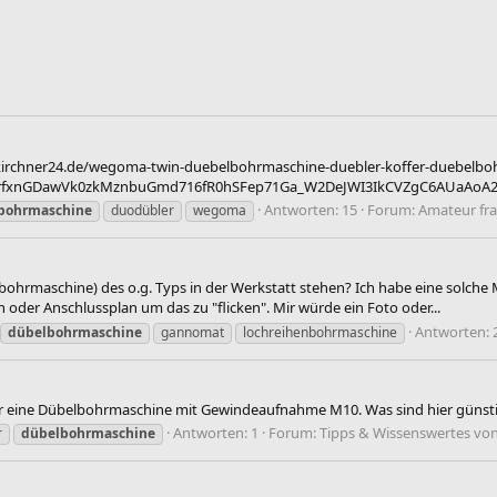
w.kirchner24.de/wegoma-twin-duebelbohrmaschine-duebler-koffer-duebelb
0rfxnGDawVk0zkMznbuGmd716fR0hSFep71Ga_W2DeJWI3IkCVZgC6AUaAoA2EAL
Antworten: 15
Forum:
Amateur fr
bohrmaschine
duodübler
wegoma
bohrmaschine) des o.g. Typs in der Werkstatt stehen? Ich habe eine solch
oder Anschlussplan um das zu "flicken". Mir würde ein Foto oder...
Antworten: 
dübelbohrmaschine
gannomat
lochreihenbohrmaschine
für eine Dübelbohrmaschine mit Gewindeaufnahme M10. Was sind hier günst
Antworten: 1
Forum:
Tipps & Wissenswertes v
r
dübelbohrmaschine