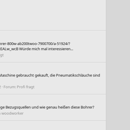
ohrer-800w-ab200twoo-7900700/a-51924/?
w_wcB Würde mich mal interessieren...
agt
e Maschine gebraucht gekauft, die Pneumatikschläuche sind
2
Forum:
Profi fragt
ige Bezugsquellen und wie genau heißen diese Bohrer?
on woodworker