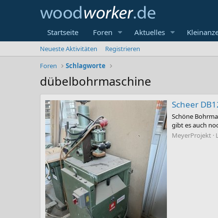
Startseite
Foren
Aktuelles
Kleinanz
Neueste Aktivitäten
Registrieren
Foren
Schlagworte
dübelbohrmaschine
Scheer DB1
Schöne Bohrmas
gibt es auch no
MeyerProjekt