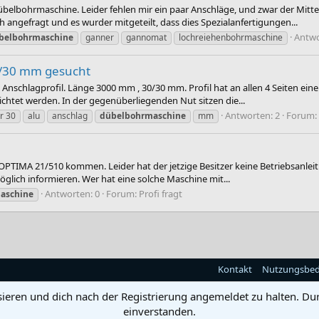
 Dübelbohrmaschine. Leider fehlen mir ein paar Anschläge, und zwar der Mi
 angefragt und es wurder mitgeteilt, dass dies Spezialanfertigungen...
Antwo
belbohrmaschine
ganner
gannomat
lochreiehenbohrmaschine
0/30 mm gesucht
nschlagprofil. Länge 3000 mm , 30/30 mm. Profil hat an allen 4 Seiten eine
chtet werden. In der gegenüberliegenden Nut sitzen die...
Antworten: 2
Forum:
r 30
alu
anschlag
dübelbohrmaschine
mm
OPTIMA 21/510 kommen. Leider hat der jetzige Besitzer keine Betriebsanleit
glich informieren. Wer hat eine solche Maschine mit...
Antworten: 0
Forum:
Profi fragt
aschine
Kontakt
Nutzungsbe
sieren und dich nach der Registrierung angemeldet zu halten. Du
einverstanden.