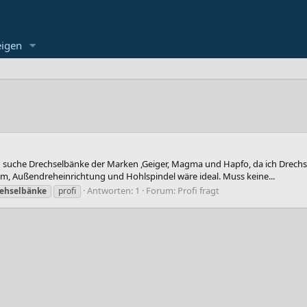
eigen
Ich suche Drechselbänke der Marken ,Geiger, Magma und Hapfo, da ich Drec
m, Außendreheinrichtung und Hohlspindel wäre ideal. Muss keine...
Antworten: 1
Forum:
Profi fragt
ehselbänke
profi