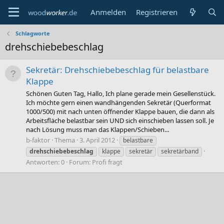
Anmelden
Registrieren
Schlagworte
drehschiebebeschlag
Sekretär: Drehschiebebeschlag für belastbare
Klappe
Schönen Guten Tag, Hallo, Ich plane gerade mein Gesellenstück.
Ich möchte gern einen wandhängenden Sekretär (Querformat
1000/500) mit nach unten öffnender Klappe bauen, die dann als
Arbeitsfläche belastbar sein UND sich einschieben lassen soll. Je
nach Lösung muss man das Klappen/Schieben...
b-faktor
Thema
3. April 2012
belastbare
drehschiebebeschlag
klappe
sekretär
sekretärband
Antworten: 0
Forum:
Profi fragt