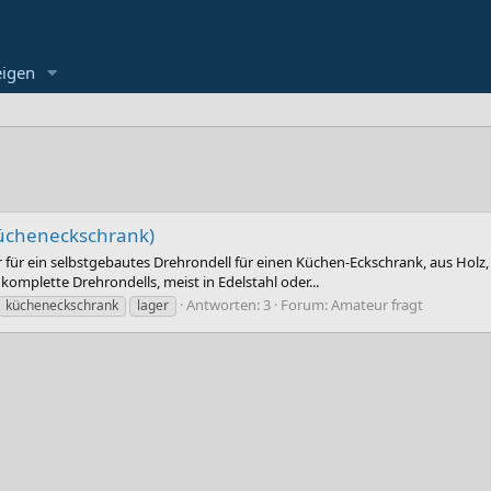
eigen
Kücheneckschrank)
 für ein selbstgebautes Drehrondell für einen Küchen-Eckschrank, aus Holz, d
komplette Drehrondells, meist in Edelstahl oder...
Antworten: 3
Forum:
Amateur fragt
kücheneckschrank
lager