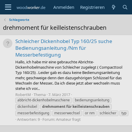
Anmelden
Registrieren
Schlagworte
drehmoment für keilleistenschrauben
Schleicher Dickenhobel Typ 160/25 suche
Bedienungsanleitung /Nm für
Messerbefestigung
Hallo, ich habe mir eine gebrauchte Abrichte-
Dickenhobelmaschine von Schleicher zugelegt ( Compacttool
Typ 160/25) . Leider gab es dazu keine Bedienungsanleitung
mehr, geschweige denn den dazugehörigen Schlüssel für das
Wechseln der Messer.. Da ich diese jetzt aber wechseln muss
stehe ich vor...
RobertM
Thema
7. März 2017
abbricht-dickenhobelmaschiene
bedienungsanleitung
dickenhobel
drehmoment
für
keilleistenschrauben
messerbefestigung
messerwechsel
or nm
schleicher
typ
Antworten: 9
Forum:
Amateur fragt