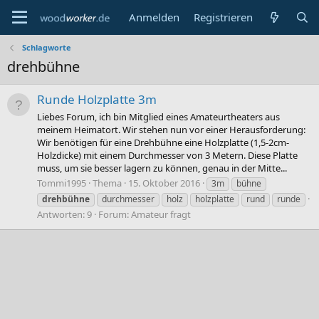
Anmelden
Registrieren
Schlagworte
drehbühne
Runde Holzplatte 3m
Liebes Forum, ich bin Mitglied eines Amateurtheaters aus
meinem Heimatort. Wir stehen nun vor einer Herausforderung:
Wir benötigen für eine Drehbühne eine Holzplatte (1,5-2cm-
Holzdicke) mit einem Durchmesser von 3 Metern. Diese Platte
muss, um sie besser lagern zu können, genau in der Mitte...
Tommi1995
Thema
15. Oktober 2016
3m
bühne
drehbühne
durchmesser
holz
holzplatte
rund
runde
Antworten: 9
Forum:
Amateur fragt