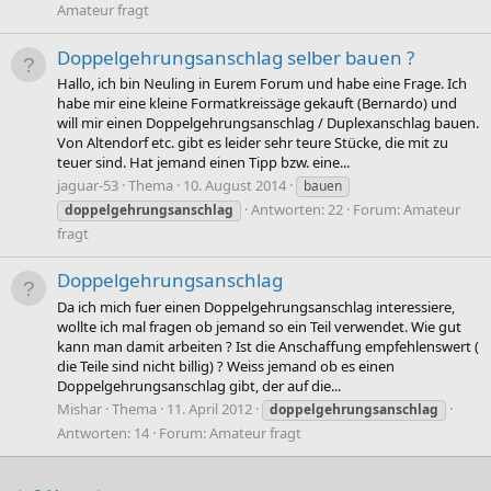
Amateur fragt
Doppelgehrungsanschlag selber bauen ?
Hallo, ich bin Neuling in Eurem Forum und habe eine Frage. Ich
habe mir eine kleine Formatkreissäge gekauft (Bernardo) und
will mir einen Doppelgehrungsanschlag / Duplexanschlag bauen.
Von Altendorf etc. gibt es leider sehr teure Stücke, die mit zu
teuer sind. Hat jemand einen Tipp bzw. eine...
jaguar-53
Thema
10. August 2014
bauen
Antworten: 22
Forum:
Amateur
doppelgehrungsanschlag
fragt
Doppelgehrungsanschlag
Da ich mich fuer einen Doppelgehrungsanschlag interessiere,
wollte ich mal fragen ob jemand so ein Teil verwendet. Wie gut
kann man damit arbeiten ? Ist die Anschaffung empfehlenswert (
die Teile sind nicht billig) ? Weiss jemand ob es einen
Doppelgehrungsanschlag gibt, der auf die...
Mishar
Thema
11. April 2012
doppelgehrungsanschlag
Antworten: 14
Forum:
Amateur fragt