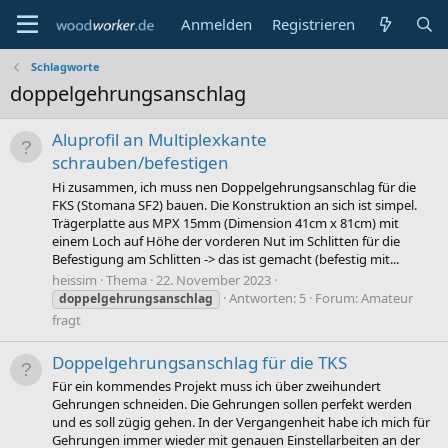
Anmelden
Registrieren
Schlagworte
doppelgehrungsanschlag
Aluprofil an Multiplexkante
schrauben/befestigen
Hi zusammen, ich muss nen Doppelgehrungsanschlag für die
FKS (Stomana SF2) bauen. Die Konstruktion an sich ist simpel.
Trägerplatte aus MPX 15mm (Dimension 41cm x 81cm) mit
einem Loch auf Höhe der vorderen Nut im Schlitten für die
Befestigung am Schlitten -> das ist gemacht (befestig mit...
heissim
Thema
22. November 2023
Antworten: 5
Forum:
Amateur
doppelgehrungsanschlag
fragt
Doppelgehrungsanschlag für die TKS
Für ein kommendes Projekt muss ich über zweihundert
Gehrungen schneiden. Die Gehrungen sollen perfekt werden
und es soll zügig gehen. In der Vergangenheit habe ich mich für
Gehrungen immer wieder mit genauen Einstellarbeiten an der