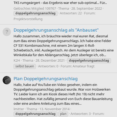
TKS rumgeärgert - das Ergebnis war eher sub-optimal... Für...
Gelöschtes Mitglied 109767
Thema
28. September 2022
Antworten: 22
Forum:
doppelgehrungsanschlag
Projektvorstellung
Doppelgehrungsanschlag als "Anbauset"
Hallo zusammen, ich bräuchte wieder mal euren Rat, diesmal
zum Bau eines Doppelgehrungsanschlags. Ich habe eine Felder
CF 531 Kombimaschine, mit einem 2m langen X-Roll-
Schiebetisch, inkl. Auslegertisch. An dem Ausleger ist bereits eine
Winkelskala für den Ablänganschlag. Jetzt überlege ich, ob...
K2H
Thema
28. Dezember 2021
doppelgehrungsanschlag
Antworten: 0
Forum:
Amateur fragt
selbst bauen
Plan Doppelgehrungsanschlag
Hallo, habe auf YouTube ein Video gesehen, indem ein
Doppelgehrungsanschlag gebaut wurde. War von Holzwerken
TV. Leider kann ich am Kiosk dieses Heft (Nr. 19) nicht mehr
nachbestellen. Hat zufällig jemand von Euch diese Bauanleitung
oder eine andere Anleitung zum Bau eines...
lmitter
Thema
13. November 2014
Antworten: 3
Forum:
doppelgehrungsanschlag
plan