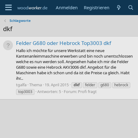
Anmelden
Registrieren
Schlagworte
dkf
Felder G680 oder Hebrock Top3003 dkf
Hallo ich möchte für unsere Werkstatt eine neue
Kantenanleimmaschine erwerben und bin noch unentschlossen
welche es nun werden soll. Angesehen habe ich mir die Felder
G680 sowie eine Hebrock AKV3006 dkf. Angebot für die
Maschinen habe ich schon und da ist die Preise ca gleich. Habt
ihr...
tgalfa
Thema
19. April 2015
dkf
felder
g680
hebrock
Antworten: 5
Forum:
Profi fragt
top3003