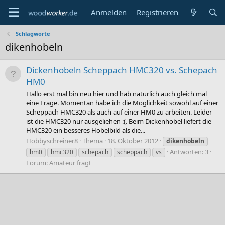
Anmelden
Registrieren
Schlagworte
dikenhobeln
Dickenhobeln Scheppach HMC320 vs. Schepach
HM0
Hallo erst mal bin neu hier und hab natürlich auch gleich mal
eine Frage. Momentan habe ich die Möglichkeit sowohl auf einer
Scheppach HMC320 als auch auf einer HM0 zu arbeiten. Leider
ist die HMC320 nur ausgeliehen :(. Beim Dickenhobel liefert die
HMC320 ein besseres Hobelbild als die...
Hobbyschreiner8
Thema
18. Oktober 2012
dikenhobeln
Antworten: 3
hm0
hmc320
schepach
scheppach
vs
Forum:
Amateur fragt