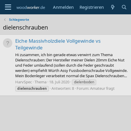
Anmelden
Registrieren
Schlagworte
dielenschrauben
Eiche Massivholzdiele Vollgewinde vs
Teilgewinde
Hi zusammen, ich bin gerade etwas verwirrt zum Thema
Dielenschrauben: Der Hersteller meiner Dielen 20mm Eiche Nut
und Feder umlaufend (sollen durch die Feder geschraubt
werden) empfiehlt Würth Assy Fussbodenschraube Vollgewinde.
Mein Bodenleger verarbeitet normal die Spax Dielenschrauben...
HarvSpec
Thema
18. Juli 2020
dielenboden
Antworten: 8
Forum:
Amateur fragt
dielenschrauben