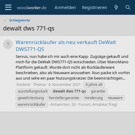
Anmelden
Registrieren
Schlagworte
dewalt dws 771-qs
Warenrückläufer als neu verkauft DeWalt
DWS771-QS
Servus, nun habe ich mir auch eine Kapp- Zugsäge gekauft und
mich für die DeWalt DWS771-QS entschieden. Über ManoMano
Plattform gekauft. Wurde dort nicht als Rückläuferware
beschrieben, also als Neuware anzusehen. Nun packe ich vorhin
aus und sehe ein paar Nutzungskratzer. Die beeinträchtigen...
.frederik
Thema
4. November 2021
4 jahre alt
ausstellungsstück
dewalt
dws
771-qs
garantie
gewährleistung
herstellergarantie
minderung
neuware
Antworten: 33
Forum:
Amateur fragt
warenrückläufer