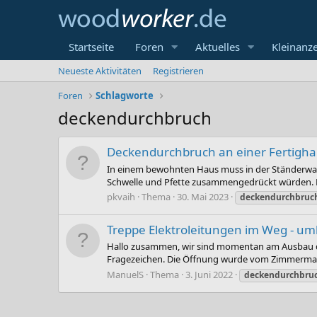
Startseite
Foren
Aktuelles
Kleinanz
Neueste Aktivitäten
Registrieren
Foren
Schlagworte
deckendurchbruch
Deckendurchbruch an einer Fertigh
In einem bewohnten Haus muss in der Ständerwand 
Schwelle und Pfette zusammengedrückt würden. D
pkvaih
Thema
30. Mai 2023
deckendurchbruc
Treppe Elektroleitungen im Weg - um
Hallo zusammen, wir sind momentan am Ausbau des
Fragezeichen. Die Öffnung wurde vom Zimmermann 
ManuelS
Thema
3. Juni 2022
deckendurchbru