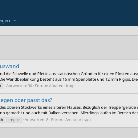
eigen
auswand
die Schwelle und Pfette aus statistischen Gründen für einen Pfosten ausge
ie Wandbeplankung besteht aus 16 mm Spanplatte und 12 mm Rigips. Die S
Antworten: 30
Forum:
Amateur fragt
h
legen oder passt das?
 oberen Stockwerks eines älteren Hauses. Bezüglich der Treppe (gerade Wa
gemacht und auch mit Balken versehen. Allerdings laufen im Bereich der.
Antworten: 8
Forum:
Amateur fragt
ch
treppe