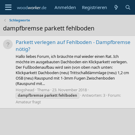
Anmelden
Registrieren
Schlagworte
dampfbremse parkett fehlboden
Parkett verlegen auf Fehlboden - Dampfbremse
nötig?
Hallo liebes Forum, ich bräuchte mal wieder einen Rat. Ich
möchte im ausgebauten Dachboden ein Klickparkett verlegen.
Der Fußbodenaufbau wird sein (von oben nach unten:
Klickparkett Dachboden (neu) Trittschalldämmlage (neu) 1,2 cm
OSB (neu) Rauspund mit 1-3mm Fugen Zwischenboden
(Rauspund mit...
Hogshead
Thema
23. November 2018
Antworten: 3
Forum:
dampfbremse
parkett
fehlboden
Amateur fragt