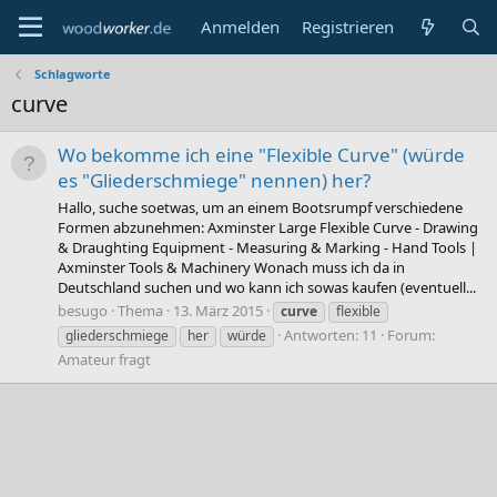
Anmelden
Registrieren
Schlagworte
curve
Wo bekomme ich eine "Flexible Curve" (würde
es "Gliederschmiege" nennen) her?
Hallo, suche soetwas, um an einem Bootsrumpf verschiedene
Formen abzunehmen: Axminster Large Flexible Curve - Drawing
& Draughting Equipment - Measuring & Marking - Hand Tools |
Axminster Tools & Machinery Wonach muss ich da in
Deutschland suchen und wo kann ich sowas kaufen (eventuell...
besugo
Thema
13. März 2015
curve
flexible
Antworten: 11
Forum:
gliederschmiege
her
würde
Amateur fragt