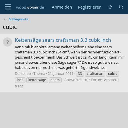
Anmelden
Registrieren
Schlagworte
cubic
Kettensäge sears craftsman 3.3 cubic inch
Kann mir hier bitte jemand weiter helfen: Habe eine sears
craftsman 3.3 cubic inch (54 cm³, wenn der rechner fuktioniert)
geschenkt bekommen!! Das Schwert ist ca. 45 cm lang! Kann mir
jemand etwas über diese Säge sagen?? Die ist so gut wie neu,
habe davon nur noch nie was gehört!! Irgendwelche...
Danielhip
Thema
21. Januar 2011
33
craftsman
cubic
Antworten: 10
Forum:
Amateur
inch
kettensäge
sears
fragt