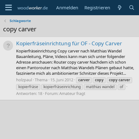
Anmelden
Registrieren
Schlagworte
copy carver
Kopierfräseinrichtung für OF - Copy Carver
Kopierfräseinrichtung Copy carver nach Matthias Wandel
Bauanleitung, Pläne, Videos kann man sich unter folgender
Adresse anschauen: Router copy carver Nachdem ich schon
einen Pantorouter nach Matthias Wandels Plänen gebaut hatte,
faszinierte mich als ambitionierter Schnitzer dieses Projekt...
holzpaul
Thema
15. Juni 2012
carver
copy
copy
carver
kopierfräse
kopierfräseinrichtung
matthias wandel
of
Antworten: 18
Forum:
Amateur fragt