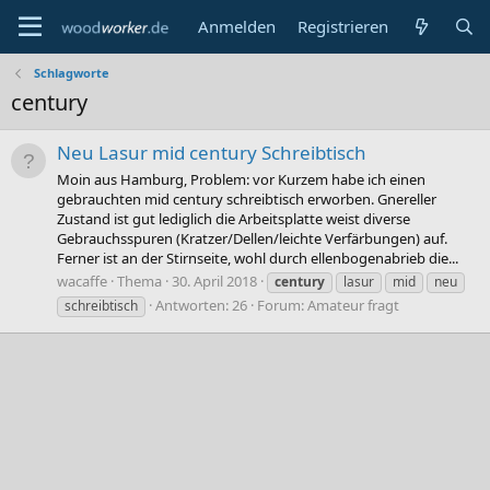
Anmelden
Registrieren
Schlagworte
century
Neu Lasur mid century Schreibtisch
Moin aus Hamburg, Problem: vor Kurzem habe ich einen
gebrauchten mid century schreibtisch erworben. Gnereller
Zustand ist gut lediglich die Arbeitsplatte weist diverse
Gebrauchsspuren (Kratzer/Dellen/leichte Verfärbungen) auf.
Ferner ist an der Stirnseite, wohl durch ellenbogenabrieb die...
wacaffe
Thema
30. April 2018
century
lasur
mid
neu
Antworten: 26
Forum:
Amateur fragt
schreibtisch