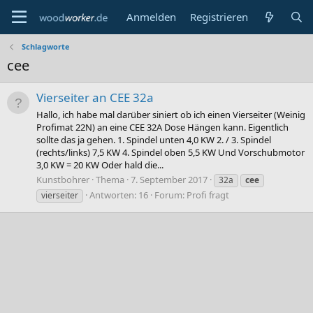
Anmelden
Registrieren
Schlagworte
cee
Vierseiter an CEE 32a
Hallo, ich habe mal darüber siniert ob ich einen Vierseiter (Weinig
Profimat 22N) an eine CEE 32A Dose Hängen kann. Eigentlich
sollte das ja gehen. 1. Spindel unten 4,0 KW 2. / 3. Spindel
(rechts/links) 7,5 KW 4. Spindel oben 5,5 KW Und Vorschubmotor
3,0 KW = 20 KW Oder hald die...
Kunstbohrer
Thema
7. September 2017
32a
cee
Antworten: 16
Forum:
Profi fragt
vierseiter