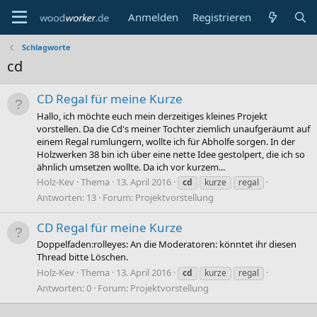
Anmelden
Registrieren
Schlagworte
cd
CD Regal für meine Kurze
Hallo, ich möchte euch mein derzeitiges kleines Projekt
vorstellen. Da die Cd's meiner Tochter ziemlich unaufgeräumt auf
einem Regal rumlungern, wollte ich für Abholfe sorgen. In der
Holzwerken 38 bin ich über eine nette Idee gestolpert, die ich so
ähnlich umsetzen wollte. Da ich vor kurzem...
Holz-Kev
Thema
13. April 2016
cd
kurze
regal
Antworten: 13
Forum:
Projektvorstellung
CD Regal für meine Kurze
Doppelfaden:rolleyes: An die Moderatoren: könntet ihr diesen
Thread bitte Löschen.
Holz-Kev
Thema
13. April 2016
cd
kurze
regal
Antworten: 0
Forum:
Projektvorstellung