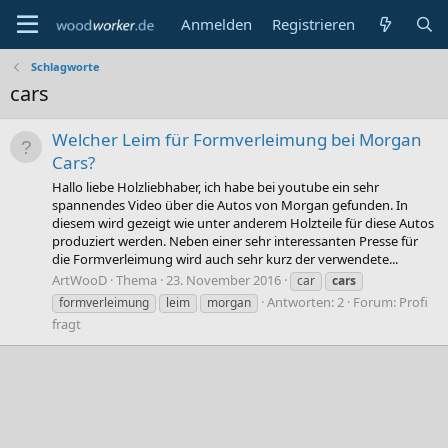
Anmelden
Registrieren
Schlagworte
cars
Welcher Leim für Formverleimung bei Morgan
Cars?
Hallo liebe Holzliebhaber, ich habe bei youtube ein sehr
spannendes Video über die Autos von Morgan gefunden. In
diesem wird gezeigt wie unter anderem Holzteile für diese Autos
produziert werden. Neben einer sehr interessanten Presse für
die Formverleimung wird auch sehr kurz der verwendete...
ArtWooD
Thema
23. November 2016
car
cars
Antworten: 2
Forum:
Profi
formverleimung
leim
morgan
fragt