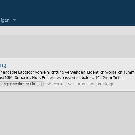
eigen
ung
sdrehend) die Labglochbohreinrichtung verwenden. Eigentlich wollte ich 18m
ist IGM für hartes Holz. Folgendes passiert: sobald ca 10-12mm Tiefe...
Antworten: 52
Forum:
Amateur fragt
langlochbohreinrichtung