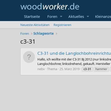
Startseite
Foren
Aktuelles
Kleinanz
Neueste Aktivitäten
Registrieren
Foren
Schlagworte
c3-31
C3-31 und die Langlochbohreinricht
Hallo, ich wollte mit der C3-31 Bj 2012 (nur link
Langlochbohrer, linksdrehend, gekauft. Hersteller 
nebv
Thema
25. März 2019
c3-31
hammer