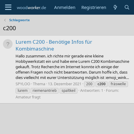
Anmelden
Registrieren
Schlagworte
c200
Lurem C200 - Benötige Infos für
Kombimaschine
Hallo zusammen. ich richte mir gerade eine kleine
Hobbywerkstatt ein und habe eine Lurem C200 Kombimaschine
gekauft. Trotz Recherche im Internet konnte ich einige der
offenen Fragen noch nicht beantworten. Darum hoffe ich, dass
dies vielleicht mit eurer Unterstützung möglich ist :emoji_wink...
SPYLOO
Thema
13. Dezember 2021
200
c200
fräswelle
Antworten: 1
Forum:
lurem
riemenantrieb
spaltkeil
Amateur fragt