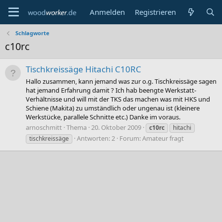
Anmelden
Registrieren
Schlagworte
c10rc
Tischkreissäge Hitachi C10RC
Hallo zusammen, kann jemand was zur o.g. Tischkreissäge sagen
hat jemand Erfahrung damit ? Ich hab beengte Werkstatt-
Verhältnisse und will mit der TKS das machen was mit HKS und
Schiene (Makita) zu umständlich oder ungenau ist (kleinere
Werkstücke, parallele Schnitte etc.) Danke im voraus.
arnoschmitt
Thema
20. Oktober 2009
c10rc
hitachi
Antworten: 2
Forum:
Amateur fragt
tischkreissäge