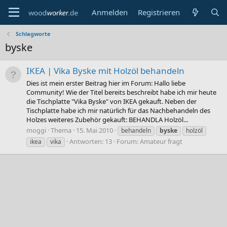
Anmelden
Registrieren
Schlagworte
byske
IKEA | Vika Byske mit Holzöl behandeln
Dies ist mein erster Beitrag hier im Forum: Hallo liebe
Community! Wie der Titel bereits beschreibt habe ich mir heute
die Tischplatte "Vika Byske" von IKEA gekauft. Neben der
Tischplatte habe ich mir natürlich für das Nachbehandeln des
Holzes weiteres Zubehör gekauft: BEHANDLA Holzöl...
moggi
Thema
15. Mai 2010
behandeln
byske
holzöl
Antworten: 13
Forum:
Amateur fragt
ikea
vika