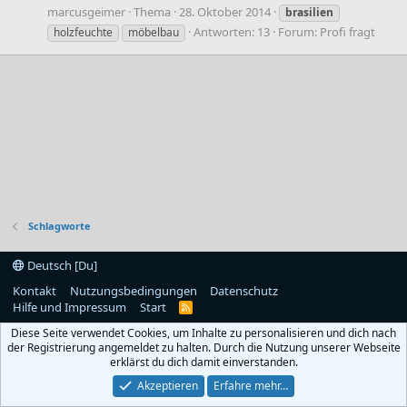
marcusgeimer
Thema
28. Oktober 2014
brasilien
Antworten: 13
Forum:
Profi fragt
holzfeuchte
möbelbau
Schlagworte
Deutsch [Du]
Kontakt
Nutzungsbedingungen
Datenschutz
Hilfe und Impressum
Start
R
S
Diese Seite verwendet Cookies, um Inhalte zu personalisieren und dich nach
S
der Registrierung angemeldet zu halten. Durch die Nutzung unserer Webseite
erklärst du dich damit einverstanden.
Akzeptieren
Erfahre mehr…