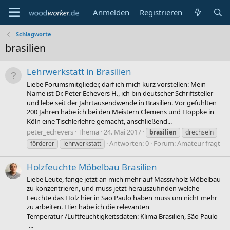
Anmelden
Registrieren
Schlagworte
brasilien
Lehrwerkstatt in Brasilien
Liebe Forumsmitglieder, darf ich mich kurz vorstellen: Mein
Name ist Dr. Peter Echevers H., ich bin deutscher Schriftsteller
und lebe seit der Jahrtausendwende in Brasilien. Vor gefühlten
200 Jahren habe ich bei den Meistern Clemens und Höppke in
Köln eine Tischlerlehre gemacht, anschließend...
peter_echevers
Thema
24. Mai 2017
brasilien
drechseln
Antworten: 0
Forum:
Amateur fragt
förderer
lehrwerkstatt
Holzfeuchte Möbelbau Brasilien
Liebe Leute, fange jetzt an mich mehr auf Massivholz Möbelbau
zu konzentrieren, und muss jetzt herauszufinden welche
Feuchte das Holz hier in Sao Paulo haben muss um nicht mehr
zu arbeiten. Hier habe ich die relevanten
Temperatur-/Luftfeuchtigkeitsdaten: Klima Brasilien, São Paulo
-...