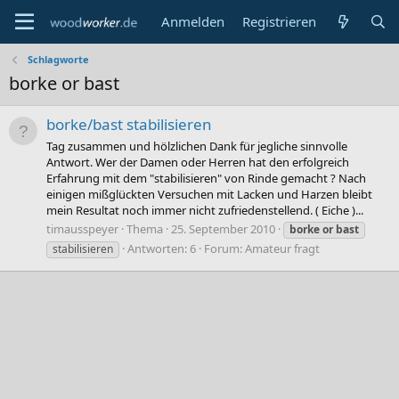
Anmelden
Registrieren
Schlagworte
borke or bast
borke/bast stabilisieren
Tag zusammen und hölzlichen Dank für jegliche sinnvolle
Antwort. Wer der Damen oder Herren hat den erfolgreich
Erfahrung mit dem "stabilisieren" von Rinde gemacht ? Nach
einigen mißglückten Versuchen mit Lacken und Harzen bleibt
mein Resultat noch immer nicht zufriedenstellend. ( Eiche )...
timausspeyer
Thema
25. September 2010
borke
or
bast
Antworten: 6
Forum:
Amateur fragt
stabilisieren