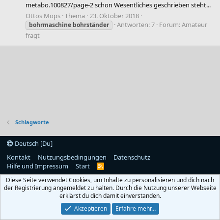
metabo.100827/page-2 schon Wesentliches geschrieben steht...
Ottos Mops
Thema
23. Oktober 2018
Antworten: 7
Forum:
Amateur
bohrmaschine
bohrständer
fragt
Schlagworte
Deutsch [Du]
Kontakt
Nutzungsbedingungen
Datenschutz
Hilfe und Impressum
Start
R
S
Diese Seite verwendet Cookies, um Inhalte zu personalisieren und dich nach
S
der Registrierung angemeldet zu halten. Durch die Nutzung unserer Webseite
erklärst du dich damit einverstanden.
Akzeptieren
Erfahre mehr…