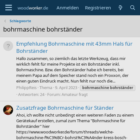
Anmelden
Registrieren
Schlagworte
bohrmaschine bohrständer
Empfehlung Bohrmaschine mit 43mm Hals für
Bohrständer
Hallo zusammen, so ziemlich das letzte Werkzeug, dass mir
wirklich fehlt für meine Projekte ist ein Bohrständer inkl.
Bohrmaschine. Bzw. den Bohrständer habe ich bereits, bei
meinem Papa auf dem Speicher stand noch ein Proxxon, der
einen guten Eindruck macht. Nun fehlt nur noch die...
PhilippReis
Thema
9. April 2023
bohrmaschine
bohrständer
Antworten: 24
Forum:
Amateur fragt
Zusatzfrage Bohrmaschine für Ständer
Ahoi, ich wollte nicht unbedingt einen weiteren Faden zu einem
Gerätekauf erstellen, zumal zum Thema "Bohrmaschine für
Bohrständer" hier
https://www.woodworker.de/forum/threads/welche-
bohrmaschine-f%C3%BCr-bohrst%C3%A4nder-kress-bosch-