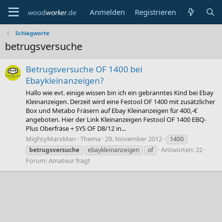
Anmelden
Registrieren
Schlagworte
betrugsversuche
Betrugsversuche OF 1400 bei
Ebaykleinanzeigen?
Hallo wie evt. einige wissen bin ich ein gebranntes Kind bei Ebay
Kleinanzeigen. Derzeit wird eine Festool OF 1400 mit zusätzlicher
Box und Metabo Fräsern auf Ebay Kleinanzeigen für 400,-€
angeboten. Hier der Link Kleinanzeigen Festool OF 1400 EBQ-
Plus Oberfräse + SYS OF D8/12 in...
MightyMarxMan
Thema
29. November 2012
1400
Antworten: 22
betrugsversuche
ebaykleinanzeigen
of
Forum:
Amateur fragt