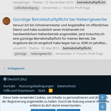
neugieriger
Thema
12. November 2010
betriebshaftpflicht
Antworten: 2
Forum:
Profi fragt
selbstbeteiligung
Günstige Betriebshaftpflicht bei Nebengewerbe
Servus! Ich bin Schreinermeister und Angestellter im öffentlichen
Dienst und habe zusätzlich einen Holzhandel mit
handwerklichem Nebenbetrieb angemeldet. Jetzt bräuchte ich
eine günstige Betriebshaftpflicht für meinen Betrieb. Die
Angebote die ich eingeholt habe liegen bei ca. 450€ im Jahr.Was...
unrat379
Thema
19. Mai 2010
betriebshaftpflicht
Antworten: 3
Forum:
Profi fragt
günstige
nebengewerbe
Schlagworte
Deutsch [Du]
Kontakt
Nutzungsbedingungen
Datenschutz
Hilfe und Impressum
Start
R
S
Diese Seite verwendet Cookies, um Inhalte zu personalisieren und dich nach
Obe
S
der Registrierung angemeldet zu halten. Durch die Nutzung unserer Webseite
erklärst du dich damit einverstanden.
Unt