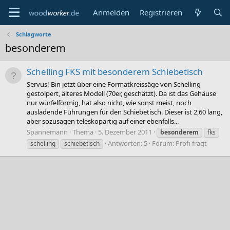
Anmelden
Registrieren
Schlagworte
besonderem
Schelling FKS mit besonderem Schiebetisch
Servus! Bin jetzt über eine Formatkreissäge von Schelling
gestolpert, älteres Modell (70er, geschätzt). Da ist das Gehäuse
nur würfelförmig, hat also nicht, wie sonst meist, noch
ausladende Führungen für den Schiebetisch. Dieser ist 2,60 lang,
aber sozusagen teleskopartig auf einer ebenfalls...
Spannemann
Thema
5. Dezember 2011
besonderem
fks
Antworten: 5
Forum:
Profi fragt
schelling
schiebetisch