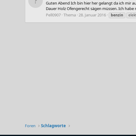
Guten Abend Ich bin hier her gelangt da ich mir a
Dauer Holz Ofengerecht sägen müssen. Ich habe n
Pell0907
Thema
28. Januar 2016
benzin
elek
Foren
Schlagworte