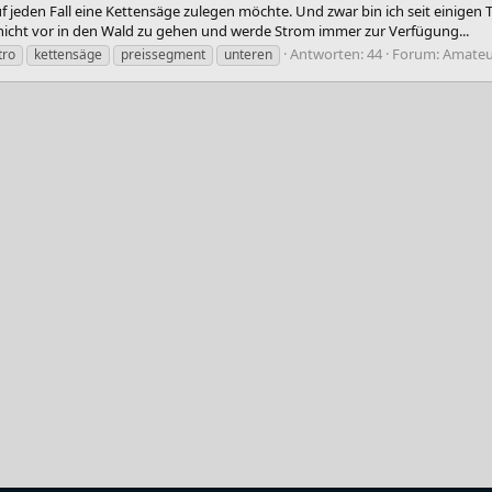
uf jeden Fall eine Kettensäge zulegen möchte. Und zwar bin ich seit einigen
icht vor in den Wald zu gehen und werde Strom immer zur Verfügung...
Antworten: 44
Forum:
Amateu
tro
kettensäge
preissegment
unteren