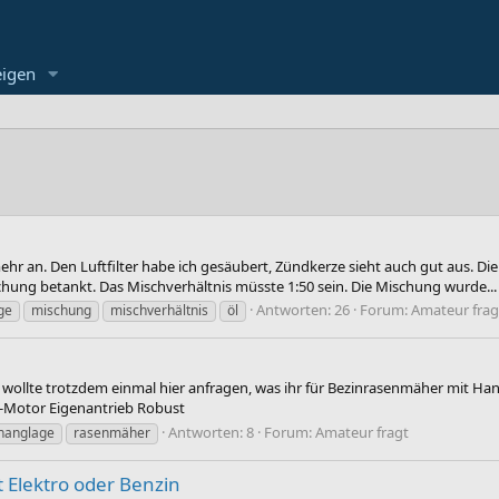
eigen
ehr an. Den Luftfilter habe ich gesäubert, Zündkerze sieht auch gut aus. Di
hung betankt. Das Mischverhältnis müsste 1:50 sein. Die Mischung wurde...
Antworten: 26
Forum:
Amateur frag
ge
mischung
mischverhältnis
öl
ich wollte trotzdem einmal hier anfragen, was ihr für Bezinrasenmäher mit 
kt-Motor Eigenantrieb Robust
Antworten: 8
Forum:
Amateur fragt
hanglage
rasenmäher
 Elektro oder Benzin