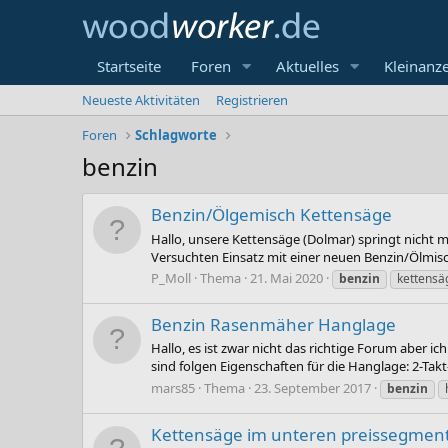
Startseite
Foren
Aktuelles
Kleinanz
Neueste Aktivitäten
Registrieren
Foren
Schlagworte
benzin
Benzin/Ölgemisch Kettensäge
Hallo, unsere Kettensäge (Dolmar) springt nicht m
Versuchten Einsatz mit einer neuen Benzin/Ölmisc
P_Moll
Thema
21. Mai 2020
benzin
kettensä
Benzin Rasenmäher Hanglage
Hallo, es ist zwar nicht das richtige Forum aber 
sind folgen Eigenschaften für die Hanglage: 2-Ta
mars85
Thema
23. September 2017
benzin
Kettensäge im unteren preissegment