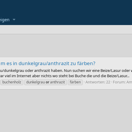
eigen
m es in dunkelgrau/anthrazit zu färben?
au/dunkelgrau oder anthrazit haben. Nun suchen wir eine Beize/Lasur oder
viel im Internet aber nichts wo steht bei Buche die und die Beize/Lasur...
Antworten: 22
Forum:
Am
buchenholz
dunkelgrau
or
anthrazit
färben