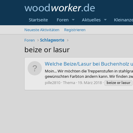
Startseite
Foren
Aktuelles
Kleinanz
Neueste Aktivitäten
Registrieren
Foren
Schlagworte
beize or lasur
Welche Beize/Lasur bei Buchenholz u
Moin... Wir möchten die Treppenstufen in stahlgr
gewünschten Farbton ändern kann. Wir finden zwar 
pille2810
Thema
19. März 2018
beize
or
lasur