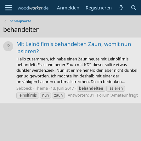
Anmelden
Registrieren
Schlagworte
behandelten
Mit Leinölfirnis behandelten Zaun, womit nun
lasieren?
Hallo zusammen, Ich habe einen Zaun heute mit Leinölfirnis
behandelt. Es ist ein neuer Zaun mit KDI, dieser sollte etwas
dunkler werden.:eek: Nun ist er meiner Holden aber nicht dunkel
genug geworden. Ich möchte ihn deshalb mit einer der
unzähligen Lasuren nochmal streichen. Da ich bedenken...
Sebbeck
Thema
13. Juni 2017
behandelten
lasieren
Antworten: 31
Forum:
Amateur fragt
leinölfirnis
nun
zaun