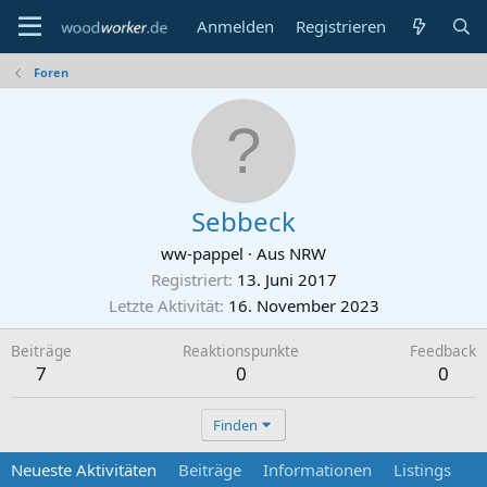
Anmelden
Registrieren
Foren
Sebbeck
ww-pappel
·
Aus
NRW
Registriert
13. Juni 2017
Letzte Aktivität
16. November 2023
Beiträge
Reaktionspunkte
Feedback
7
0
0
Finden
Neueste Aktivitäten
Beiträge
Informationen
Listings