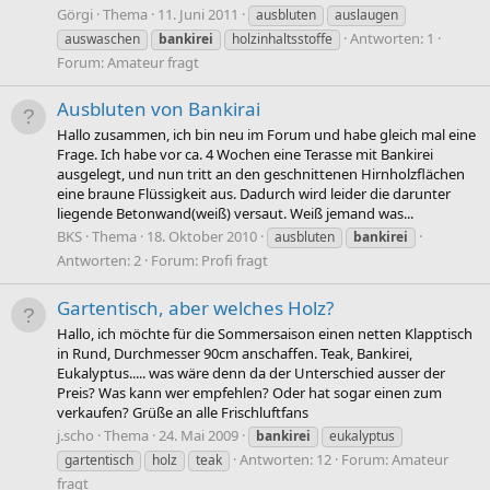
Görgi
Thema
11. Juni 2011
ausbluten
auslaugen
Antworten: 1
auswaschen
bankirei
holzinhaltsstoffe
Forum:
Amateur fragt
Ausbluten von Bankirai
Hallo zusammen, ich bin neu im Forum und habe gleich mal eine
Frage. Ich habe vor ca. 4 Wochen eine Terasse mit Bankirei
ausgelegt, und nun tritt an den geschnittenen Hirnholzflächen
eine braune Flüssigkeit aus. Dadurch wird leider die darunter
liegende Betonwand(weiß) versaut. Weiß jemand was...
BKS
Thema
18. Oktober 2010
ausbluten
bankirei
Antworten: 2
Forum:
Profi fragt
Gartentisch, aber welches Holz?
Hallo, ich möchte für die Sommersaison einen netten Klapptisch
in Rund, Durchmesser 90cm anschaffen. Teak, Bankirei,
Eukalyptus..... was wäre denn da der Unterschied ausser der
Preis? Was kann wer empfehlen? Oder hat sogar einen zum
verkaufen? Grüße an alle Frischluftfans
j.scho
Thema
24. Mai 2009
bankirei
eukalyptus
Antworten: 12
Forum:
Amateur
gartentisch
holz
teak
fragt