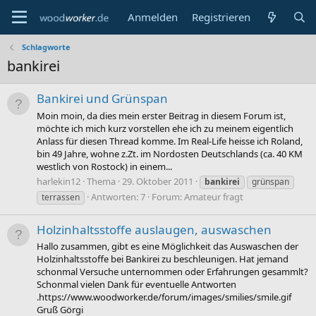
Anmelden
Registrieren
Schlagworte
bankirei
Bankirei und Grünspan
Moin moin, da dies mein erster Beitrag in diesem Forum ist,
möchte ich mich kurz vorstellen ehe ich zu meinem eigentlich
Anlass für diesen Thread komme. Im Real-Life heisse ich Roland,
bin 49 Jahre, wohne z.Zt. im Nordosten Deutschlands (ca. 40 KM
westlich von Rostock) in einem...
harlekin12
Thema
29. Oktober 2011
bankirei
grünspan
Antworten: 7
Forum:
Amateur fragt
terrassen
Holzinhaltsstoffe auslaugen, auswaschen
Hallo zusammen, gibt es eine Möglichkeit das Auswaschen der
Holzinhaltsstoffe bei Bankirei zu beschleunigen. Hat jemand
schonmal Versuche unternommen oder Erfahrungen gesammlt?
Schonmal vielen Dank für eventuelle Antworten
.https://www.woodworker.de/forum/images/smilies/smile.gif
Gruß Görgi