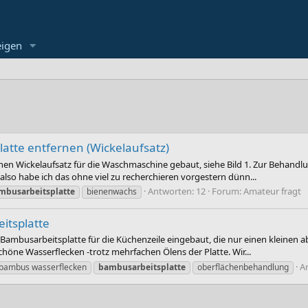
eigen
tte entfernen (Wickelaufsatz)
inen Wickelaufsatz für die Waschmaschine gebaut, siehe Bild 1. Zur Behandl
, also habe ich das ohne viel zu recherchieren vorgestern dünn...
Antworten: 12
Forum:
Amateur fragt
mbusarbeitsplatte
bienenwachs
tsplatte
e Bambusarbeitsplatte für die Küchenzeile eingebaut, die nur einen kleinen a
chöne Wasserflecken -trotz mehrfachen Ölens der Platte. Wir...
A
bambus wasserflecken
bambusarbeitsplatte
oberflächenbehandlung