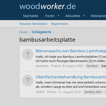
Startseite
Foren
Aktuelles
Kleinanz
Neueste Aktivitäten
Registrieren
Foren
Schlagworte
bambusarbeitsplatte
Bienenwachs von Bambus Leimholzpla
Hallo, ich habe aus Bambus Leimholzplatten [1] e
ich hatte noch flüssiges Bienenwachs [2] im Keller
wowoker
Thema
8. August 2025
bambus
ba
Oberflächenbehandlung Bambusarbei
Hallo, mein Schreiner hat mir eine wirklich schön
ab, sondern saugt es eher auf und hinterlässt uns
SNICK
Thema
11. August 2010
bambus ölen