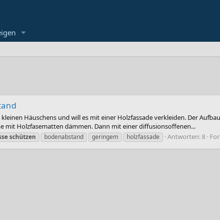
eigen
tand
einen Häuschens und will es mit einer Holzfassade verkleiden. Der Aufbau i
 mit Holzfasematten dämmen. Dann mit einer diffusionsoffenen...
Antworten: 8
Fo
sse
schützen
bodenabstand
geringem
holzfassade