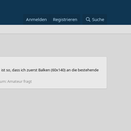
Anmelden
Registrieren
Suche
st so, dass ich zuerst Balken (60x140) an die bestehende
rum:
Amateur fragt