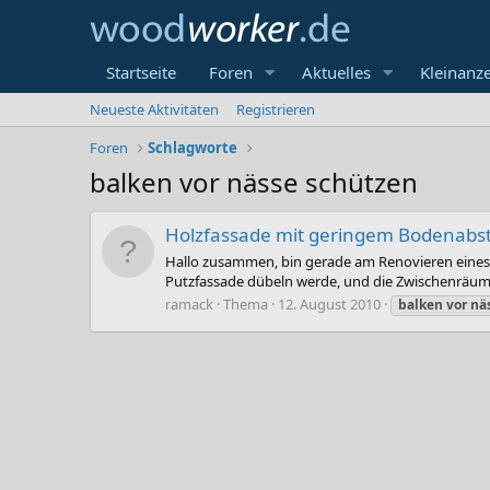
Startseite
Foren
Aktuelles
Kleinanz
Neueste Aktivitäten
Registrieren
Foren
Schlagworte
balken vor nässe schützen
Holzfassade mit geringem Bodenabs
Hallo zusammen, bin gerade am Renovieren eines kl
Putzfassade dübeln werde, und die Zwischenräume
ramack
Thema
12. August 2010
balken
vor
nä