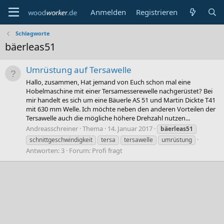
Anmelden
Registrieren
Schlagworte
bäerleas51
Umrüstung auf Tersawelle
Hallo, zusammen, Hat jemand von Euch schon mal eine
Hobelmaschine mit einer Tersamesserewelle nachgerüstet? Bei
mir handelt es sich um eine Bäuerle AS 51 und Martin Dickte T41
mit 630 mm Welle. Ich möchte neben den anderen Vorteilen der
Tersawelle auch die mögliche höhere Drehzahl nutzen...
Andreasschreiner
Thema
14. Januar 2017
bäerleas51
schnittgeschwindigkeit
tersa
tersawelle
umrüstung
Antworten: 3
Forum:
Profi fragt