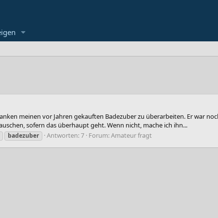
eigen
anken meinen vor Jahren gekauften Badezuber zu überarbeiten. Er war noch 
uschen, sofern das überhaupt geht. Wenn nicht, mache ich ihn...
Antworten: 7
Forum:
Amateur fragt
badezuber