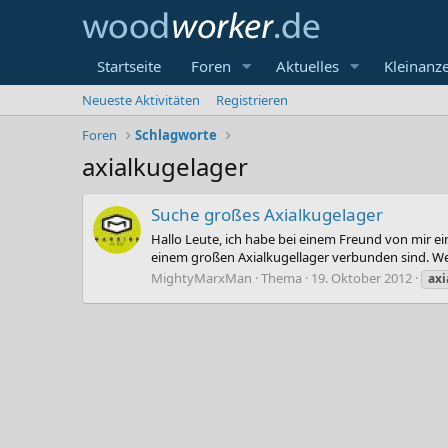
Startseite
Foren
Aktuelles
Kleinanz
Neueste Aktivitäten
Registrieren
Foren
Schlagworte
axialkugelager
Suche großes Axialkugelager
Hallo Leute, ich habe bei einem Freund von mir 
einem großen Axialkugellager verbunden sind. We
MightyMarxMan
Thema
19. Oktober 2012
axi