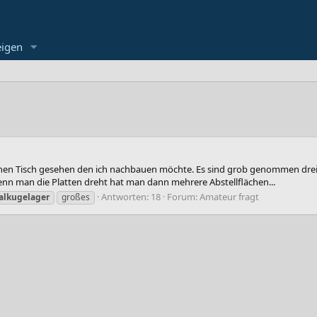
eigen
einen Tisch gesehen den ich nachbauen möchte. Es sind grob genommen drei
nn man die Platten dreht hat man dann mehrere Abstellflächen...
Antworten: 18
Forum:
Amateur fragt
alkugelager
großes