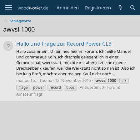
Anmelden
Registrieren
Schlagworte
awvsl 1000
Hallo und Frage zur Record Power CL3
Hallo zusammen, ich bin neu hier im Forum. Ich heiße Manuel
und komme aus Köln. Ich drechsle gelegentlich in einer
Gemeinschaftswerkstatt, möchte mir aber jetzt eine eigene
Drechselbank kaufen, weil die Werkstatt nicht so nah ist. Also ich
bin kein Profi, möchte aber meinen Kauf nicht nach...
manuel1to
Thema
12. November 2015
awvsl
1000
cl3
Antworten: 0
Forum:
frage
power
record
tipps
Amateur fragt