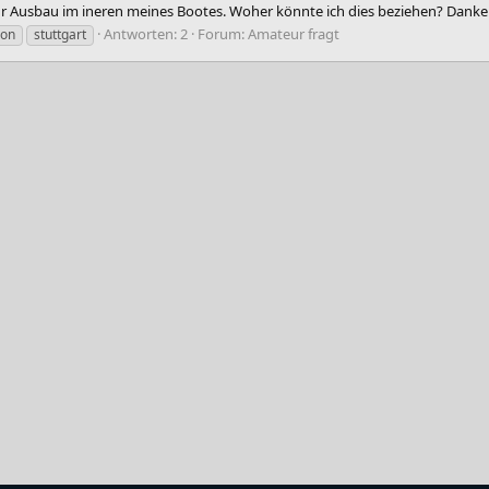
für Ausbau im ineren meines Bootes. Woher könnte ich dies beziehen? Dank
Antworten: 2
Forum:
Amateur fragt
ion
stuttgart