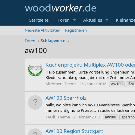
Startseite
Foren
Aktuelles
Kleinanz
Neueste Aktivitäten
Registrieren
Foren
Schlagworte
aw100
Küchenprojekt: Multiplex AW100 oder
Hallo zusammen, Kurze Vorstellung: Ingenieur im
Kleiderschränke gebaut, die mit der Zeit immer Au
Altrömer
Thema
25. Januar 2016
aw100
if20
AW100 Sperrholz
hallo, wo bitte kann ich AW100-verleimtes Sperrhol
immer richtig hohe Preise. Ich suche einfach einen
1AUli
Thema
5. Februar 2012
aw100
sperrho
AW100 Region Stuttgart