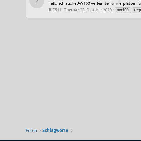
Hallo, ich suche AW100 verleimte Furnierplatten 
dh7511
Thema
22. Oktober 2010
aw100
reg
Foren
Schlagworte