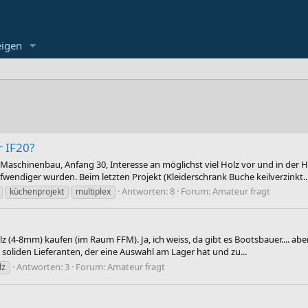
eigen
 IF20?
 Maschinenbau, Anfang 30, Interesse an möglichst viel Holz vor und in der
fwendiger wurden. Beim letzten Projekt (Kleiderschrank Buche keilverzinkt..
Antworten: 8
Forum:
Amateur fragt
küchenprojekt
multiplex
z (4-8mm) kaufen (im Raum FFM). Ja, ich weiss, da gibt es Bootsbauer.... aber
 soliden Lieferanten, der eine Auswahl am Lager hat und zu...
Antworten: 3
Forum:
Amateur fragt
lz