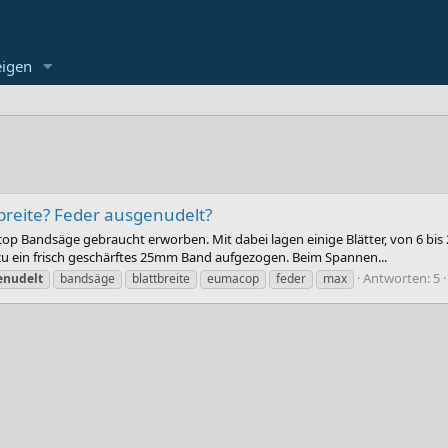
eigen
reite? Feder ausgenudelt?
acop Bandsäge gebraucht erworben. Mit dabei lagen einige Blätter, von 6 bis 
u ein frisch geschärftes 25mm Band aufgezogen. Beim Spannen...
Antworten: 5
enudelt
bandsäge
blattbreite
eumacop
feder
max