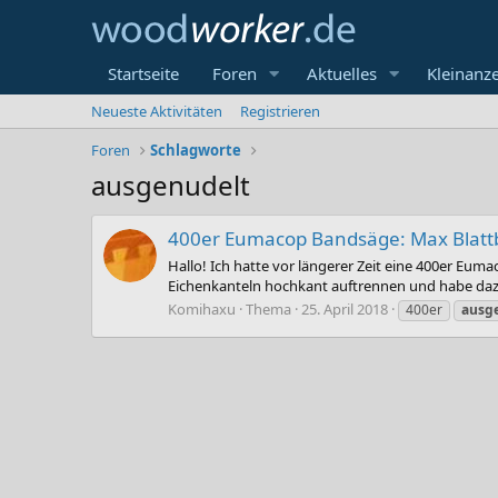
Startseite
Foren
Aktuelles
Kleinanz
Neueste Aktivitäten
Registrieren
Foren
Schlagworte
ausgenudelt
400er Eumacop Bandsäge: Max Blattb
Hallo! Ich hatte vor längerer Zeit eine 400er Eum
Eichenkanteln hochkant auftrennen und habe daz
Komihaxu
Thema
25. April 2018
400er
ausg