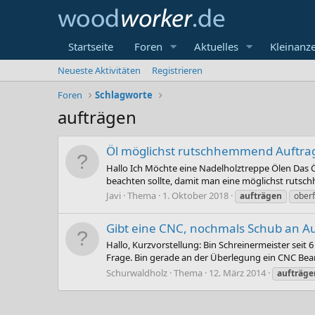
Startseite
Foren
Aktuelles
Kleinanz
Neueste Aktivitäten
Registrieren
Foren
Schlagworte
aufträgen
Öl möglichst rutschhemmend Auftra
Hallo Ich Möchte eine Nadelholztreppe Ölen Das 
beachten sollte, damit man eine möglichst rutschh
Javi
Thema
1. Oktober 2018
aufträgen
ober
Gibt eine CNC, nochmals Schub an A
Hallo, Kurzvorstellung: Bin Schreinermeister seit
Frage. Bin gerade an der Überlegung ein CNC Bea
Schurwaldholz
Thema
12. März 2014
aufträge