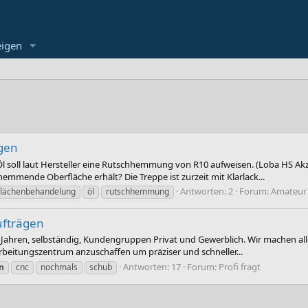
eigen
gen
Öl soll laut Hersteller eine Rutschhemmung von R10 aufweisen. (Loba HS Ak
emmende Oberfläche erhält? Die Treppe ist zurzeit mit Klarlack...
Antworten: 2
Forum:
Amateur 
flächenbehandelung
öl
rutschhemmung
ufträgen
 6 Jahren, selbständig, Kundengruppen Privat und Gewerblich. Wir machen al
rbeitungszentrum anzuschaffen um präziser und schneller...
Antworten: 17
Forum:
Profi fragt
n
cnc
nochmals
schub