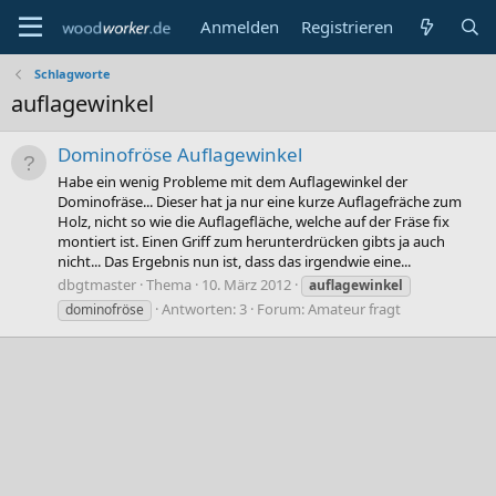
Anmelden
Registrieren
Schlagworte
auflagewinkel
Dominofröse Auflagewinkel
Habe ein wenig Probleme mit dem Auflagewinkel der
Dominofräse... Dieser hat ja nur eine kurze Auflagefräche zum
Holz, nicht so wie die Auflagefläche, welche auf der Fräse fix
montiert ist. Einen Griff zum herunterdrücken gibts ja auch
nicht... Das Ergebnis nun ist, dass das irgendwie eine...
dbgtmaster
Thema
10. März 2012
auflagewinkel
Antworten: 3
Forum:
Amateur fragt
dominofröse