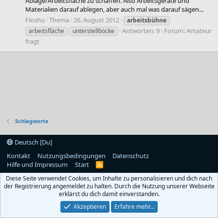
Ablage/Arbeitsfläche zu schaffen. Also Arbeitsgeräte und
Materialien darauf ablegen, aber auch mal was darauf sägen...
Finshu
Thema
26. August 2012
arbeitsbühne
Antworten: 9
Forum:
Amateur
arbeitsfläche
unterstellböcke
fragt
Schlagworte
Deutsch [Du]
Kontakt
Nutzungsbedingungen
Datenschutz
Hilfe und Impressum
Start
R
S
Diese Seite verwendet Cookies, um Inhalte zu personalisieren und dich nach
S
der Registrierung angemeldet zu halten. Durch die Nutzung unserer Webseite
erklärst du dich damit einverstanden.
Akzeptieren
Erfahre mehr…