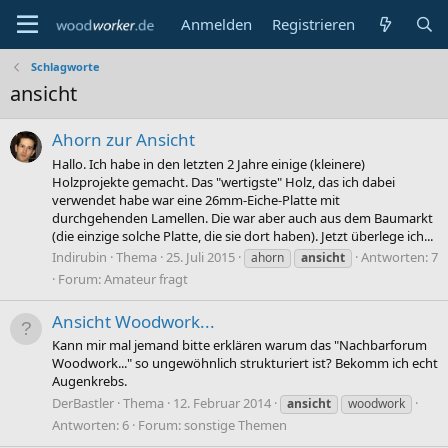
Anmelden
Registrieren
Schlagworte
ansicht
Ahorn zur Ansicht
Hallo. Ich habe in den letzten 2 Jahre einige (kleinere)
Holzprojekte gemacht. Das "wertigste" Holz, das ich dabei
verwendet habe war eine 26mm-Eiche-Platte mit
durchgehenden Lamellen. Die war aber auch aus dem Baumarkt
(die einzige solche Platte, die sie dort haben). Jetzt überlege ich...
Indirubin
Thema
25. Juli 2015
Antworten: 7
ahorn
ansicht
Forum:
Amateur fragt
Ansicht Woodwork...
Kann mir mal jemand bitte erklären warum das "Nachbarforum
Woodwork..." so ungewöhnlich strukturiert ist? Bekomm ich echt
Augenkrebs.
DerBastler
Thema
12. Februar 2014
ansicht
woodwork
Antworten: 6
Forum:
sonstige Themen