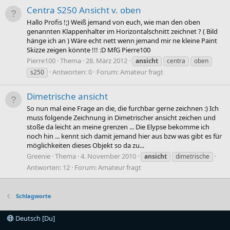
Centra S250 Ansicht v. oben
Hallo Profis !;) Weiß jemand von euch, wie man den oben
genannten Klappenhalter im Horizontalschnitt zeichnet ? ( Bild
hänge ich an ) Wäre echt nett wenn jemand mir ne kleine Paint
Skizze zeigen könnte !!! :D MfG Pierre100
Pierre100
Thema
28. März 2012
ansicht
centra
oben
Antworten: 0
Forum:
Amateur fragt
s250
Dimetrische ansicht
So nun mal eine Frage an die, die furchbar gerne zeichnen :) Ich
muss folgende Zeichnung in Dimetrischer ansicht zeichen und
stoße da leicht an meine grenzen ... Die Elypse bekomme ich
noch hin ... kennt sich damit jemand hier aus bzw was gibt es für
möglichkeiten dieses Objekt so da zu...
Greenie
Thema
4. November 2010
ansicht
dimetrische
Antworten: 12
Forum:
Amateur fragt
Schlagworte
Deutsch [Du]