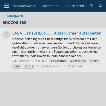
Anmelden
Registrieren
Schlagworte
andcoaltes
SABA, Sansui &Co.......Altes Furnier aufarbeiten
Nabend, seit einiger Zeit beschäftige ich mich wieder mit den
guten alten HiFi-Marken aus meiner Jugend. Zu der Zeit waren
die Gehäuse der höherwertigen Geräte durchweg aus furniertem
Span; das Furnier meist in Nußbaum ausgeführt. Das Gleiche
trifft auch auf die Boxen zu. Nun habe ich mir bei...
Erik
Thema
5. Mai 2009
andcoaltes
aufarbeiten
furnier
Antworten: 6
Forum:
Profi fragt
saba
sansui