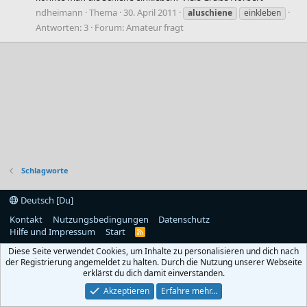
ndheimann
Thema
30. April 2011
aluschiene
einkleben
Antworten: 3
Forum:
Amateur fragt
Schlagworte
Deutsch [Du]
Kontakt
Nutzungsbedingungen
Datenschutz
Hilfe und Impressum
Start
R
S
Diese Seite verwendet Cookies, um Inhalte zu personalisieren und dich nach
S
der Registrierung angemeldet zu halten. Durch die Nutzung unserer Webseite
erklärst du dich damit einverstanden.
Akzeptieren
Erfahre mehr…