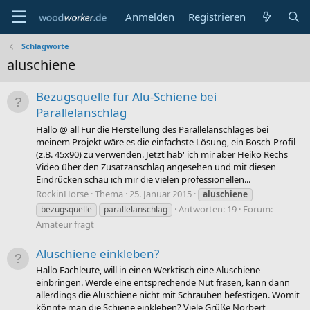
Anmelden
Registrieren
Schlagworte
aluschiene
Bezugsquelle für Alu-Schiene bei
Parallelanschlag
Hallo @ all Für die Herstellung des Parallelanschlages bei
meinem Projekt wäre es die einfachste Lösung, ein Bosch-Profil
(z.B. 45x90) zu verwenden. Jetzt hab' ich mir aber Heiko Rechs
Video über den Zusatzanschlag angesehen und mit diesen
Eindrücken schau ich mir die vielen professionellen...
RockinHorse
Thema
25. Januar 2015
aluschiene
Antworten: 19
Forum:
bezugsquelle
parallelanschlag
Amateur fragt
Aluschiene einkleben?
Hallo Fachleute, will in einen Werktisch eine Aluschiene
einbringen. Werde eine entsprechende Nut fräsen, kann dann
allerdings die Aluschiene nicht mit Schrauben befestigen. Womit
könnte man die Schiene einkleben? Viele Grüße Norbert